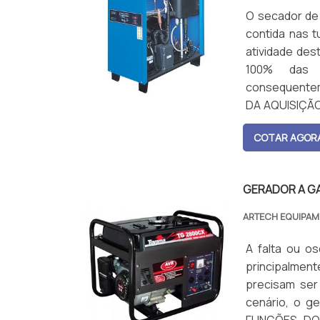
O secador de
contida nas 
atividade des
100% das 
consequentem
DA AQUISIÇÃO 
garantir o fu...
COTAR AGOR
GERADOR A G
ARTECH EQUIPA
A falta ou os
principalmen
precisam ser
cenário, o g