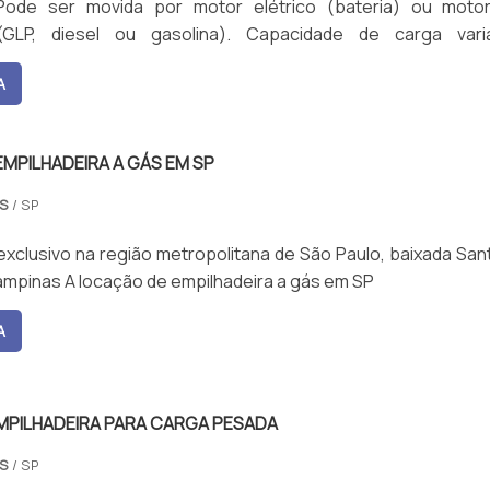
 Pode ser movida por motor elétrico (bateria) ou moto
GLP, diesel ou gasolina). Capacidade de carga variá
entre 1.000 kg a 7.000 kg, com alturas de elevação que p
A
1 metros. Possui sistemas de segurança como alarme sonoro,
, e limitadores de carga.
MPILHADEIRA A GÁS EM SP
AS
/ SP
xclusivo na região metropolitana de São Paulo, baixada Sant
ampinas A locação de empilhadeira a gás em SP
A
MPILHADEIRA PARA CARGA PESADA
AS
/ SP