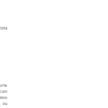
LOCAÇÃO DE EMPILHADEIRA COM
OPERADOR PREÇO
LOCAÇÃO DE EMPILHADEIRA DIÁRIA
LOCAÇÃO DE EMPILHADEIRA ELÉTRICA
ista
PANTOGRÁFICA
LOCAÇÃO DE EMPILHADEIRA ELÉTRICA
PREÇO
LOCAÇÃO DE EMPILHADEIRA INDUSTRIAL
LOCAÇÃO DE EMPILHADEIRA RETRÁTIL
QUANTO CUSTA ALUGAR EMPILHADEIRA
orte
VALOR DE ALUGUEL DE EMPILHADEIRA
 com
LOCAÇÃO DE EMPILHADEIRA A
elos
COMBUSTÃO STILL
s ou