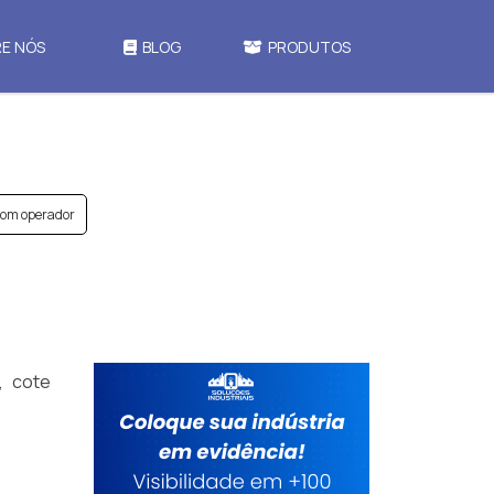
E NÓS
BLOG
PRODUTOS
com operador
, cote