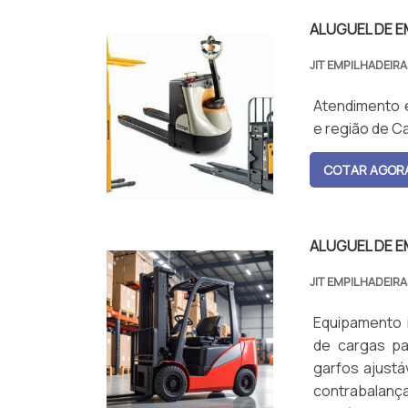
ALUGUEL DE E
JIT EMPILHADEIR
Atendimento e
e região de C
COTAR AGOR
ALUGUEL DE E
JIT EMPILHADEIR
Equipamento 
de cargas pa
garfos ajustá
contrabalan