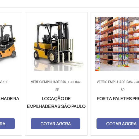
AS
/ SP
VERTIC EMPILHADEIRAS
/ CAIEIRAS
VERTIC EMPILHADEIRAS
/ CA
- SP
- SP
LHADEIRA
LOCAÇÃO DE
PORTA PALETES PR
EMPILHADEIRAS SÃO PAULO
RA
COTAR AGORA
COTAR AGORA