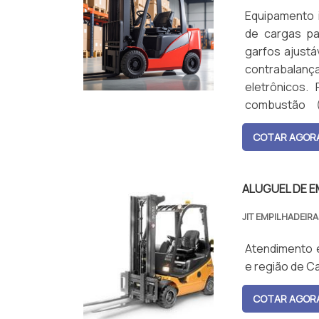
Equipamento 
de cargas pa
garfos ajustá
contrabalan
eletrônicos.
combustão (
normalmente 
COTAR AGOR
ultrapassar 1
de advertência
ALUGUEL DE E
JIT EMPILHADEIR
Atendimento e
e região de Ca
COTAR AGOR