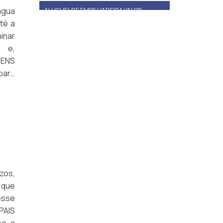
água
ALUGUEL DE EMPILHADEIRA VALOR
té a
LOCAÇÃO DE EMPILHADEIRAS EM SÃO
minar
PAULO
 e,
GENS
ALUGUEL DE EMPILHADEIRAS SP
para
ALUGUEL DE EMPILHADEIRA ELÉTRICA
PREÇO
LOCAÇÃO DE EMPILHADEIRA PREÇO
EMPRESA DE ALUGUEL DE EMPILHADEIRA
LOCAÇÃO DE EMPILHADEIRA DIÁRIA COM
OPERADOR
zos,
PREÇO DE ALUGUEL DE EMPILHADEIRA
 que
esse
ALUGUEL DE EMPILHADEIRA ELÉTRICA
GUARULHOS
PAIS