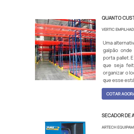
QUANTO CUST
VERTIC EMPILHA
Uma alternati
galpão onde 
porta pallet. 
que seja fei
organizar o l
que esse está
COTAR AGOR
SECADOR DE 
ARTECH EQUIPA