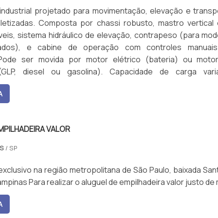
industrial projetado para movimentação, elevação e transp
letizadas. Composta por chassi robusto, mastro vertical
veis, sistema hidráulico de elevação, contrapeso (para mod
çados), e cabine de operação com controles manuai
 Pode ser movida por motor elétrico (bateria) ou moto
GLP, diesel ou gasolina). Capacidade de carga variá
entre 1.000 kg a 7.000 kg, com alturas de elevação que p
A
1 metros. Possui sistemas de segurança como alarme sonoro,
, e limitadores de carga.
MPILHADEIRA VALOR
AS
/ SP
xclusivo na região metropolitana de São Paulo, baixada Sant
mpinas Para realizar o aluguel de empilhadeira valor justo de
A