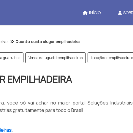
INÍCIO
SOBR
eiras
Quanto custa alugar empilhadeira
ica guarulhos
Venda e aluguel de empilhadeiras
Locação de empilhadeira 
R EMPILHADEIRA
a, você só vai achar no maior portal Soluções Industriais
trias gratuitamente para todo o Brasil
deiras
.