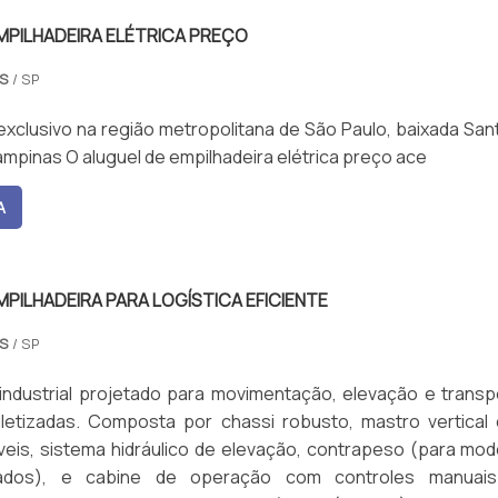
MPILHADEIRA ELÉTRICA PREÇO
AS
/ SP
xclusivo na região metropolitana de São Paulo, baixada Sant
ampinas O aluguel de empilhadeira elétrica preço ace
A
MPILHADEIRA PARA LOGÍSTICA EFICIENTE
AS
/ SP
industrial projetado para movimentação, elevação e transp
letizadas. Composta por chassi robusto, mastro vertical
veis, sistema hidráulico de elevação, contrapeso (para mod
çados), e cabine de operação com controles manuai