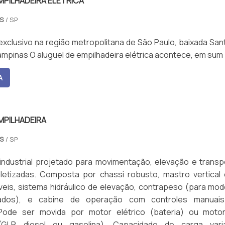
MPILHADEIRA ELÉTRICA
AS
/ SP
xclusivo na região metropolitana de São Paulo, baixada Sant
ampinas O aluguel de empilhadeira elétrica acontece, em sum
A
MPILHADEIRA
AS
/ SP
industrial projetado para movimentação, elevação e transp
letizadas. Composta por chassi robusto, mastro vertical
veis, sistema hidráulico de elevação, contrapeso (para mod
çados), e cabine de operação com controles manuai
 Pode ser movida por motor elétrico (bateria) ou moto
GLP, diesel ou gasolina). Capacidade de carga variá