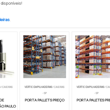
disponíveis!
deiras
.
S
/ CAIEIRAS
VERTIC EMPILHADEIRAS
/ CAIEIRAS
VERTIC EMPILHADEIRAS
/ CA
- SP
- SP
DE
PORTA PALLETS PREÇO
PORTA PALETES PR
ÃO PAULO