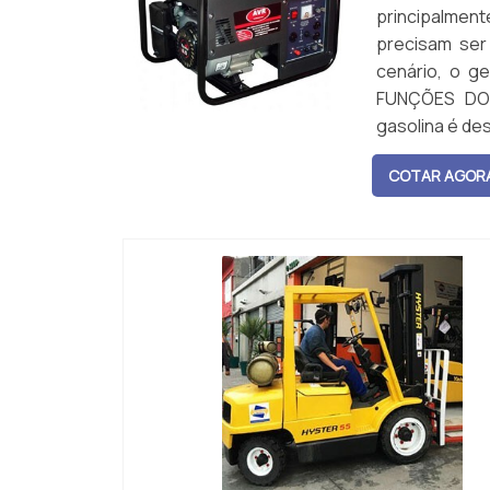
principalmen
precisam ser
cenário, o g
FUNÇÕES DO 
gasolina é de
us...
COTAR AGOR