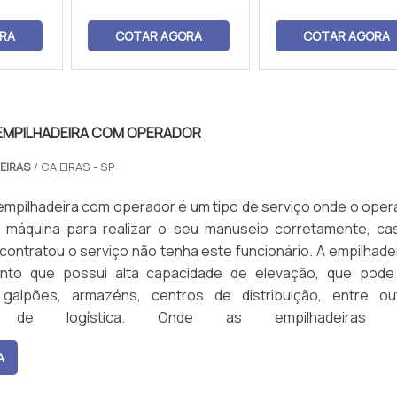
RA
COTAR AGORA
COTAR AGORA
EMPILHADEIRA COM OPERADOR
DEIRAS
/ CAIEIRAS - SP
empilhadeira com operador é um tipo de serviço onde o oper
máquina para realizar o seu manuseio corretamente, ca
ontratou o serviço não tenha este funcionário. A empilhadei
nto que possui alta capacidade de elevação, que pode
 galpões, armazéns, centros de distribuição, entre ou
s de logística. Onde as empilhadeiras 
ortos;Pátios;Aut...
A