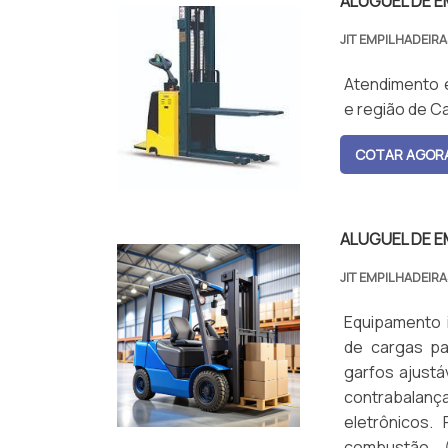
ALUGUEL DE E
JIT EMPILHADEIR
Atendimento e
e região de C
COTAR AGOR
ALUGUEL DE E
JIT EMPILHADEIR
Equipamento 
de cargas pa
garfos ajustá
contrabalan
eletrônicos.
combustão (