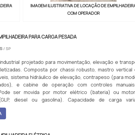
ADEIRA
IMAGEM ILUSTRATIVA DE LOCAÇÃO DE EMPILHADEIR
COM OPERADOR
MPILHADEIRA PARA CARGA PESADA
AS
/ SP
industrial projetado para movimentação, elevação e transp
letizadas. Composta por chassi robusto, mastro vertical
veis, sistema hidráulico de elevação, contrapeso (para mod
çados), e cabine de operação com controles manuai
 Pode ser movida por motor elétrico (bateria) ou moto
GLP, diesel ou gasolina). Capacidade de carga variá
entre 1.000 kg a 7.000 kg, com alturas de elevação que p
A
1 metros. Possui sistemas de segurança como alarme sonoro,
, e limitadores de carga.