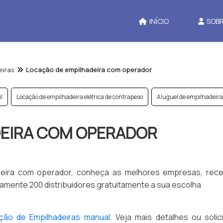
INÍCIO
SOBR
eiras
Locação de empilhadeira com operador
l
Locação de empilhadeira elétrica de contrapeso
Aluguel de empilhadeira
DEIRA COM OPERADOR
deira com operador, conheça as melhores empresas, rec
amente 200 distribuidores gratuitamente a sua escolha
ção de Empilhadeiras manual
. Veja mais detalhes ou solic