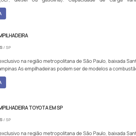
entre 1.000 kg a 7.000 kg, com alturas de elevação que p
A
1 metros. Possui sistemas de segurança como alarme sonoro,
, e limitadores de carga.
MPILHADEIRA
AS
/ SP
xclusivo na região metropolitana de São Paulo, baixada Sant
ampinas As empilhadeiras podem ser de modelos a combustã
A
MPILHADEIRA TOYOTA EM SP
AS
/ SP
xclusivo na região metropolitana de São Paulo, baixada Sant