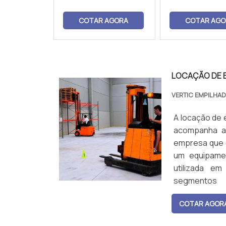
COTAR AGORA
COTAR AGO
LOCAÇÃO DE 
VERTIC EMPILHA
A locação de 
acompanha a 
empresa que c
um equipame
utilizada em
segmento
usadasDocas;P
COTAR AGOR