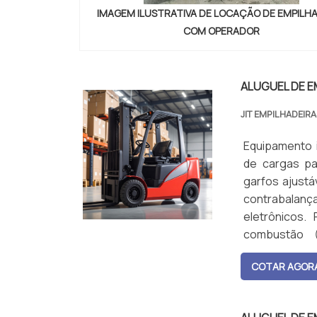
IMAGEM ILUSTRATIVA DE LOCAÇÃO DE EMPILH
COM OPERADOR
ALUGUEL DE E
JIT EMPILHADEIR
Equipamento 
de cargas pa
garfos ajustá
contrabalan
eletrônicos.
combustão (
normalmente 
COTAR AGOR
ultrapassar 1
de advertência