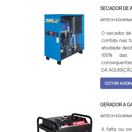
SECADOR DE 
ARTECH EQUIPA
O secador de
contida nas 
atividade des
100% das 
consequentem
DA AQUISIÇÃO 
garantir o fu...
COTAR AGOR
GERADOR A G
ARTECH EQUIPA
A falta ou os