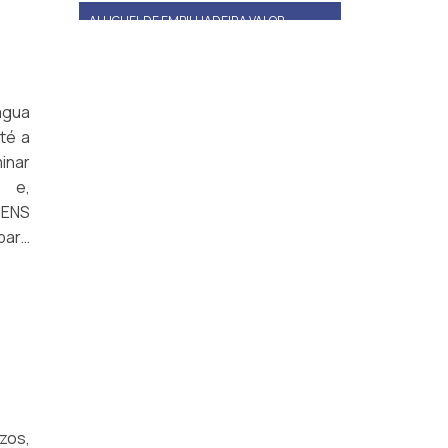
ALUGUEL DE EMPILHADEIRA VALOR
LOCAÇÃO DE EMPILHADEIRAS EM SÃO
PAULO
água
ALUGUEL DE EMPILHADEIRAS SP
té a
minar
ALUGUEL DE EMPILHADEIRA ELÉTRICA
PREÇO
 e,
GENS
LOCAÇÃO DE EMPILHADEIRA PREÇO
para
EMPRESA DE ALUGUEL DE EMPILHADEIRA
LOCAÇÃO DE EMPILHADEIRA DIÁRIA COM
OPERADOR
PREÇO DE ALUGUEL DE EMPILHADEIRA
ALUGUEL DE EMPILHADEIRA ELÉTRICA
GUARULHOS
zos,