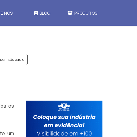
E NÓS
BLOG
PRODUTOS
s em são paulo
eba os
ite um