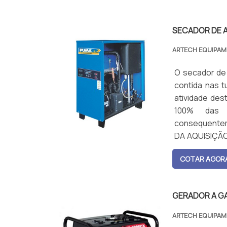
SECADOR DE 
ARTECH EQUIPA
O secador de
contida nas 
atividade des
100% das 
consequentem
DA AQUISIÇÃO 
garantir o fu...
COTAR AGOR
GERADOR A G
ARTECH EQUIPA