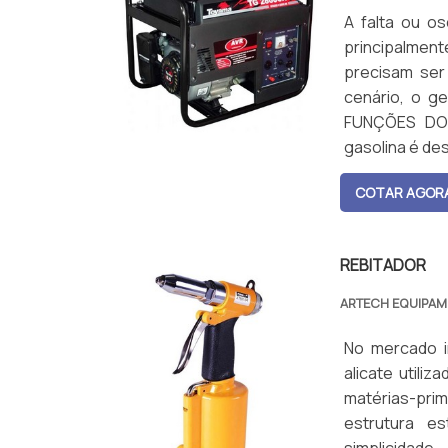
A falta ou os
principalmen
precisam ser
cenário, o g
FUNÇÕES DO 
gasolina é de
us...
COTAR AGOR
REBITADOR
ARTECH EQUIPA
No mercado i
alicate utili
matérias-pri
estrutura e