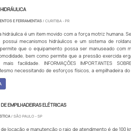
 HIDRÁULICA
ENTOS E FERRAMENTAS
/ CURITIBA - PR
a hidráulica é um item movido com a força motriz humana. S
m possui mecanismos hidráulicos e um sistema de roldan
 permite que o equipamento possa ser manuseado com m
 comodidade, bem como permite que a pressão exercida erg
 mais facilidade. INFORMAÇÕES IMPORTANTES SOB
smo necessitando de esforços físicos, a empilhadeira do 
um item prático e que permite a realização de diferentes ta
A
dade. Por isso, é comum que o modelo seja utilizado para oti
e armazéns, estoques, lojas de construção, supermercados, e
tos. No mercado, o maquinário é utilizado para mover e leva
DE EMPILHADEIRAS ELÉTRICAS
ados. Sendo assim, deve ser confeccionado de man
 a fim de assegurar não só a eficiência das movimentaçõe
STICA
/ SÃO PAULO - SP
na vertical, mas também garantir conforto e comodidade par
Não só isso, o modelo deve ser manuseado por profissionai
 de locação e manutenção o raio de atendimento é de 100 k