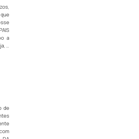
zos,
EMPILHADEIRA PANTOGRÁFICA
 que
PREÇO DE EMPILHADEIRA
esse
PAIS
EMPILHADEIRA A GÁS PREÇO
po a
ja, é
EMPILHADEIRA LOCAÇÃO
EMPILHADEIRA ELÉTRICA PATOLADA
PREÇO EMPILHADEIRA ELÉTRICA
EMPILHADEIRA INDUSTRIAL
COMPRAR EMPILHADEIRA USADA
o de
EMPILHADEIRA SEMI ELÉTRICA
ntes
ente
EMPRESAS DE EMPILHADEIRAS EM SP
 com
VENDA DE EMPILHADEIRAS USADAS