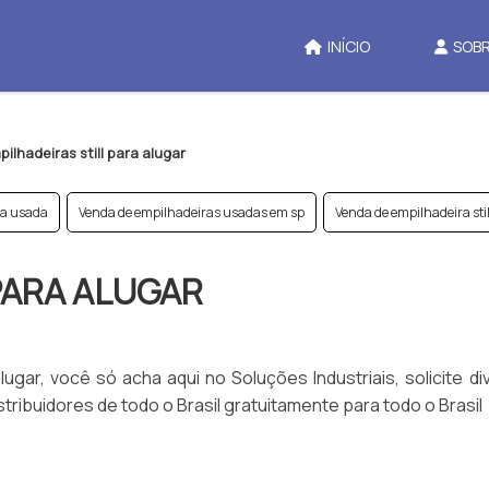
INÍCIO
SOBR
pilhadeiras still para alugar
da usada
Venda de empilhadeiras usadas em sp
Venda de empilhadeira sti
PARA ALUGAR
ugar, você só acha aqui no Soluções Industriais, solicite d
ribuidores de todo o Brasil gratuitamente para todo o Brasil