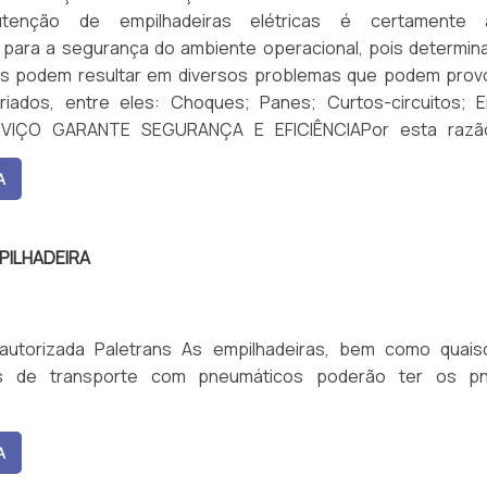
imento e seguindo as regras estabelecidas pela NR-11,
tenção de empilhadeiras elétricas é certamente 
lização das empilhadeiras. Ademais, é fundamental mant
l para a segurança do ambiente operacional, pois determin
da máquina sempre em dia. Dentre as vantagens do mod
os podem resultar em diversos problemas que podem prov
Alta qualidade; Alta eficiência; Preço acessível;Baixa incid
ariados, entre eles: Choques; Panes; Curtos-circuitos; E
Ótima relação custo-benefício.A MELHOR EMPILHAD
RVIÇO GARANTE SEGURANÇA E EFICIÊNCIAPor esta razã
O MERCADO NACIONALEstá procurando pela melhor empilhad
 essencial para tornar o local mais eficiente tanto par
A
Então, entre em contato com um dos representantes comerc
olicite um orçamento. Fundada em 2008, a empresa conta co
go de ferramentas elétricas, hidráulicas, pneumáticas
PILHADEIRA
letrans As empilhadeiras, bem como quaisquer
s de transporte com pneumáticos poderão ter os p
A