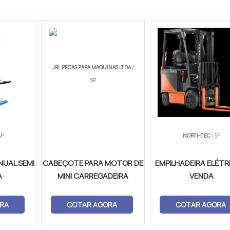
JRL PECAS PARA MAQUINAS LTDA
/
SP
SP
NORTHTEC
/ SP
NUAL SEMI
CABEÇOTE PARA MOTOR DE
EMPILHADEIRA ELÉTR
A
MINI CARREGADEIRA
VENDA
RA
COTAR AGORA
COTAR AGORA