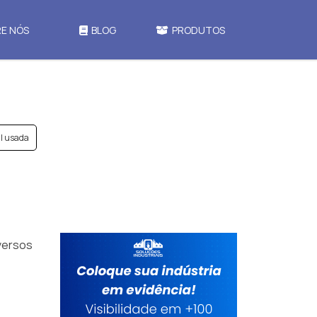
E NÓS
BLOG
PRODUTOS
ll usada
iversos