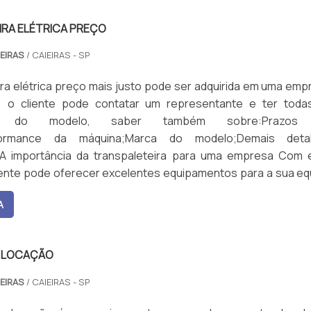
IRA ELÉTRICA PREÇO
EIRAS
/ CAIEIRAS - SP
ira elétrica preço mais justo pode ser adquirida em uma emp
a, o cliente pode contatar um representante e ter toda
es do modelo, saber também sobre:Prazos
rformance da máquina;Marca do modelo;Demais deta
 A importância da transpaleteira para uma empresa Com 
iente pode oferecer excelentes equipamentos para a sua eq
 transpaleteira elétrica é indicada para diferentes tipo
A
omo transporte de paletes, posicionar cargas em pratele
demais situações. O carregamento e descarregamento de ca
geis é um dos principais problemas das empresas de logíst
A LOCAÇÃO
roduto necessita de atenção e segurança, tanto em
quanto em seu armazenamento, para isso é necessário co
EIRAS
/ CAIEIRAS - SP
uina estável e segura como a transpaleteira elétrica