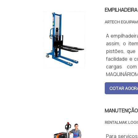
EMPILHADEIRA
ARTECH EQUIPAM
A empilhadeir
assim, o ite
pistões, que
facilidade e
cargas com
MAQUINÁRIOMe
hidráulica é 
COTAR AGOR
com mais agili
a logística d
outros segmen
MANUTENÇÃO 
objetos pes
inteligente,
RENTALMAK LOGI
horizontal e 
operadores. 
Para serviços