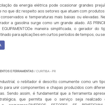
cilação da energia elétrica pode ocasionar grandes prejuí
te no que diz respeito aos setores que atuam com produtos
 conservados e temperaturas mais baixas ou elevadas. N
erador a gasolina surge como um grande aliado. AS PRINCI
EQUIPAMENTODe maneira simplificada, o gerador do ti
stinado para aplicações em curtos períodos de tempos, ou se
A
MENTOS E FERRAMENTAS
/ CURITIBA - PR
ndustrial, o rebitador é descrito comumente como um tip
zado para unir componentes e chapas produzidos com difere
mas. Sendo assim, é fundamental que a ferramenta apres
stratégica, que permita que o serviço seja realizado