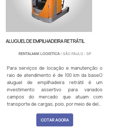
ALUGUEL DE EMPILHADEIRA RETRÁTIL
RENTALMAK LOGISTICA
/ SÃO PAULO - SP
Para serviços de locação e manutenção o
raio de atendimento é de 100 km da baseO
aluguel de empilhadeira retrátil é um
investimento assertivo para variados
campos do mercado que atuam com
transporte de cargas, pois, por meio de dele,
há uma melhora da gestão financeira
operacional, evitando gastos com
COTAR AGORA
manutenção preventiva e corretiva, que fica