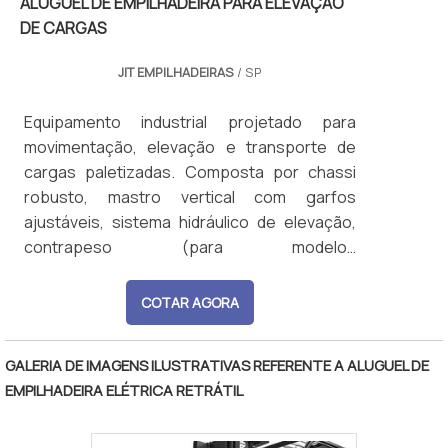
ALUGUEL DE EMPILHADEIRA PARA ELEVAÇÃO
DE CARGAS
JIT EMPILHADEIRAS
/ SP
Equipamento industrial projetado para
movimentação, elevação e transporte de
cargas paletizadas. Composta por chassi
robusto, mastro vertical com garfos
ajustáveis, sistema hidráulico de elevação,
contrapeso (para modelos
contrabalançados), e cabine de operação
com controles manuais ou eletrônicos. Pode
COTAR AGORA
ser movida por motor elétrico (bateria) ou
motor de combustão (GLP, diesel ou
GALERIA DE IMAGENS ILUSTRATIVAS REFERENTE A ALUGUEL DE
gasolina). Capacidade de carga variável,
EMPILHADEIRA ELÉTRICA RETRÁTIL
normalmente entre 1.000 kg a 7.000 kg, com
alturas de elevação que podem ultrapassar
11 metros. Possui sistemas de segurança