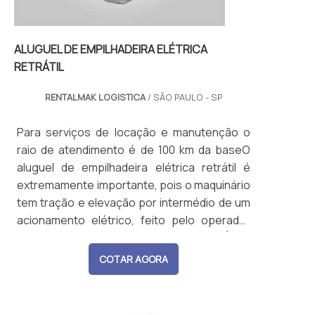
ALUGUEL DE EMPILHADEIRA ELÉTRICA
RETRÁTIL
RENTALMAK LOGISTICA
/ SÃO PAULO - SP
Para serviços de locação e manutenção o
raio de atendimento é de 100 km da baseO
aluguel de empilhadeira elétrica retrátil é
extremamente importante, pois o maquinário
tem tração e elevação por intermédio de um
acionamento elétrico, feito pelo operador
que está no equipamento. O SERVIÇO É UM
ÓTIMO INVESTIMENTOO objetivo da locação
COTAR AGORA
desse tipo de máquina é assegurar que as
empresas que precisam dela, seja para uso
contínuo ou pontual, ten...