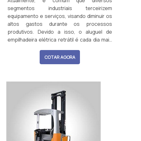
Atualmente, é comum que diversos
segmentos industriais terceirizem
equipamento e serviços, visando diminuir os
altos gastos durante os processos
produtivos. Devido a isso, o aluguel de
empilhadeira elétrica retrátil é cada dia mais
popular, pois proporciona alto desempenho
por um valor acessível e justo. AS PRINCIPAIS
COTAR AGORA
CARACTERÍSTICAS DO
EQUIPAMENTOExcelente para auxiliar no
transporte de produtos pesados, a
empilhadeira elétrica retráti...