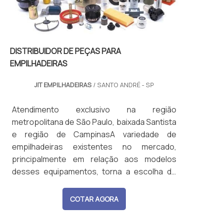
DISTRIBUIDOR DE PEÇAS PARA
EMPILHADEIRAS
JIT EMPILHADEIRAS
/ SANTO ANDRÉ - SP
Atendimento exclusivo na região
metropolitana de São Paulo, baixada Santista
e região de CampinasA variedade de
empilhadeiras existentes no mercado,
principalmente em relação aos modelos
desses equipamentos, torna a escolha do
distribuidor de peças para empilhadeiras uma
tarefa muito importante para fábricas e
COTAR AGORA
centros logísticos. É normal que as
empilhadeiras necessitem de manutenção,