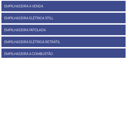
EMPILHADEIRA A VENDA
EMPILHADEIRA ELÉTRICA STILL
EMPILHADEIRA PATOLADA
EMPILHADEIRA ELÉTRICA RETRÁTIL
EMPILHADEIRA A COMBUSTÃO
EMPILHADEIRA PANTOGRÁFICA
PREÇO DE EMPILHADEIRA
EMPILHADEIRA A GÁS PREÇO
EMPILHADEIRA LOCAÇÃO
EMPILHADEIRA ELÉTRICA PATOLADA
PREÇO EMPILHADEIRA ELÉTRICA