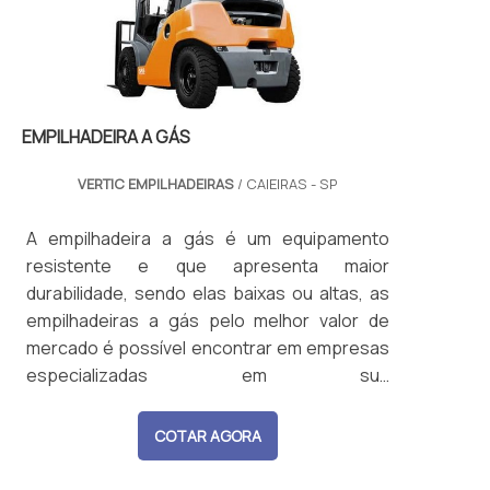
atendendo setores como construção,
logística, indústria alimentícia e química.
Atendimento completo do projeto à entrega,
com foco em segurança, qualidade e
cumprimento de prazos.
EMPILHADEIRA A GÁS
VERTIC EMPILHADEIRAS
/ CAIEIRAS - SP
A empilhadeira a gás é um equipamento
resistente e que apresenta maior
durabilidade, sendo elas baixas ou altas, as
empilhadeiras a gás pelo melhor valor de
mercado é possível encontrar em empresas
especializadas em sua
comercialização. Onde utilizar este tipo de
equipamento A empilhadeira mais em conta é
COTAR AGORA
encontrada no mercado de transportes ou
movimentação de carga, possibilitando