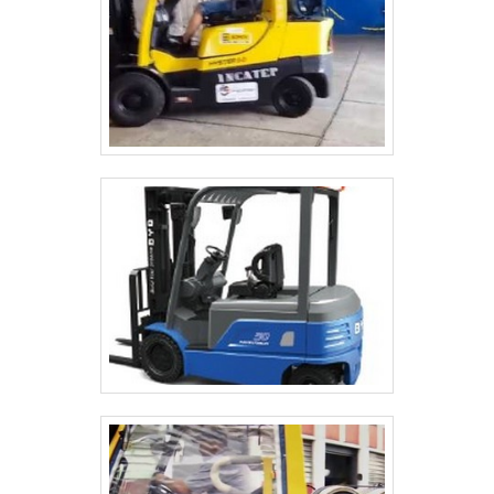
sobre a empresa e sobre as empilhadeiras
que ela oferece.QUALIDADE EM COMPRA E
VENDA DE EMPILHADEIRAS USADASEntre em
contato agora mesmo com a Empicarga para
conhecer um pouco mais de todas as
empilhadeiras de qualidade que a empresa
coloca à disposição de seus clientes. A
Empicarga possui uma longa experiência no
mercado e, desde sua fundação, conquista
cada vez mais clientes..