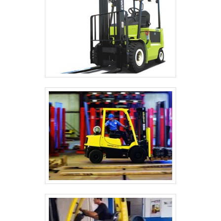
consequentemente, serem colocadas à
disposição de todos os clientes, recebem
avaliações para saber se o equipamento
está em boas condições de uso e se está
apto para suprir com as mais variadas
necessidades apresentadas pelos
clientes.As empresas que fazem a compra e
venda de empilhadeira usada possuem
funcionários experientes que conseguem
realizar avaliações em todo tipo de
empilhadeira, seja ela uma empilhadeira
elétrica, uma empilhadeira manual, entre
outras.Mas para encontrar uma empresa
realmente qualificada para apresentar
empilhadeiras de qualidade, com alto nível de
tecnologia e modernidade, é necessário
fazer uma pesquisa de mercado, onde
poderão ser avaliados uma série de detalhes