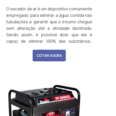
O secador de ar é um dispositivo comumente
empregado para eliminar a água contida nas
tubulações e garantir que o insumo chegue
sem alteração até a atividade destinada.
Sendo assim, é possível dizer que ele é
capaz de eliminar 100% das substâncias
condensadas, deixando o ar seco e,
consequentemente, protegendo todo o
COTAR AGORA
sistema. AS PRINCIPAIS VANTAGENS DA
AQUISIÇÃO Normalmente, o ar comprimido é
um insumo muito utilizado para garantir o fu...