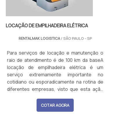
LOCAÇÃO DE EMPILHADEIRA ELÉTRICA
RENTALMAK LOGISTICA
/ SÃO PAULO - SP
Para serviços de locação e manutenção o
raio de atendimento é de 100 km da baseA
locação de empilhadeira elétrica é um
serviço extremamente importante no
cotidiano ou esporadicamente na rotina de
diferentes empresas, visto que esta ação
traz um grande auxílio para a locomoção e
armazenamento de cargas maiores e mais
COTAR AGORA
pesada. MAIS INFORMAÇÕES SOBRE O
PRODUTOPortanto, uma das maneiras mais
efetivas de contar com a funcionalidade