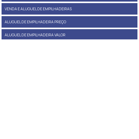
VENDA E ALUGUEL DE EMPILHADEIRAS
ALUGUEL DE EMPILHADEIRA PREÇO
ALUGUEL DE EMPILHADEIRA VALOR
LOCAÇÃO DE EMPILHADEIRAS EM SÃO PAULO
ALUGUEL DE EMPILHADEIRAS SP
ALUGUEL DE EMPILHADEIRA ELÉTRICA PREÇO
LOCAÇÃO DE EMPILHADEIRA PREÇO
EMPRESA DE ALUGUEL DE EMPILHADEIRA
LOCAÇÃO DE EMPILHADEIRA DIÁRIA COM OPERADOR
PREÇO DE ALUGUEL DE EMPILHADEIRA