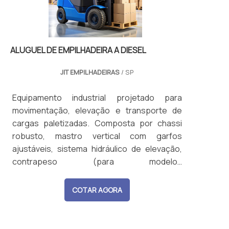
ALUGUEL DE EMPILHADEIRA A DIESEL
JIT EMPILHADEIRAS
/ SP
Equipamento industrial projetado para
movimentação, elevação e transporte de
cargas paletizadas. Composta por chassi
robusto, mastro vertical com garfos
ajustáveis, sistema hidráulico de elevação,
contrapeso (para modelos
contrabalançados), e cabine de operação
com controles manuais ou eletrônicos. Pode
COTAR AGORA
ser movida por motor elétrico (bateria) ou
motor de combustão (GLP, diesel ou
gasolina). Capacidade de carga variável,