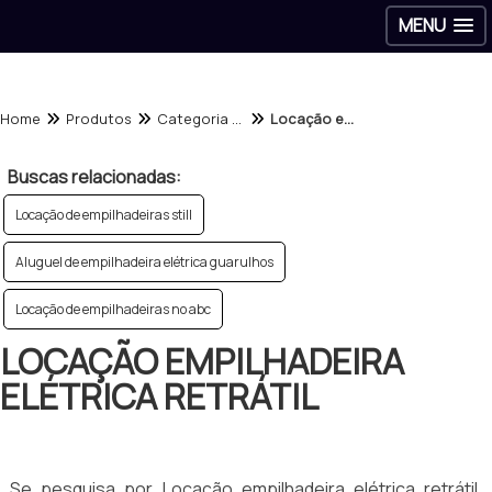
MENU
Home
Produtos
Categoria - Aluguel de empilhadeiras
Locação empilhadeira elétrica retrátil
Buscas relacionadas:
Locação de empilhadeiras still
Aluguel de empilhadeira elétrica guarulhos
Locação de empilhadeiras no abc
LOCAÇÃO EMPILHADEIRA
ELÉTRICA RETRÁTIL
Se pesquisa por Locação empilhadeira elétrica retrátil,