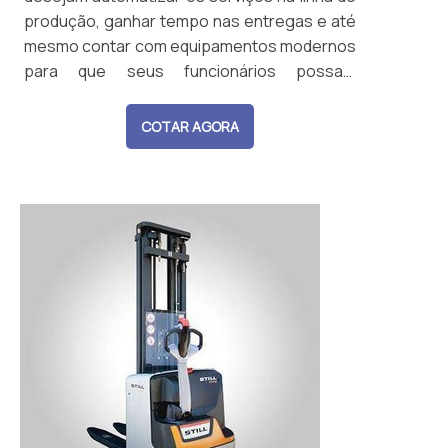
produção, ganhar tempo nas entregas e até
mesmo contar com equipamentos modernos
para que seus funcionários possam
trabalhar adequadamente. O que o aluguel
deste aparelho ofereceElevações
COTAR AGORA
diferenciadas;Excepcional dirigibilidade;Uma
alta aceleração;Modernos itens de
segurança. As empilhadeiras elétricas são
eq...