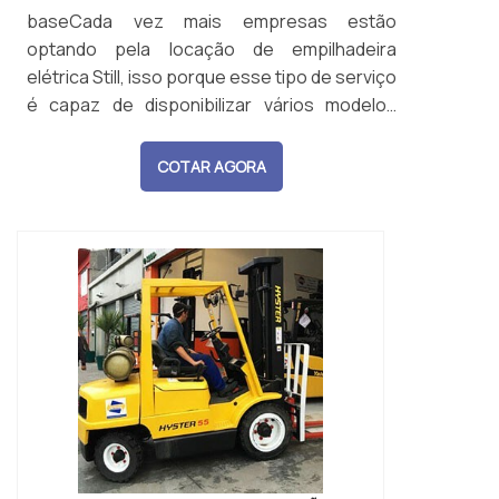
baseCada vez mais empresas estão
optando pela locação de empilhadeira
elétrica Still, isso porque esse tipo de serviço
é capaz de disponibilizar vários modelos
deste equipamento. Entre os mais
solicitados, é possível destacar:
COTAR AGORA
Empilhadeiras retráteis; Empilhadeiras com
operador a borda; Empilhadeiras com
operador em pé; Empilhadeiras de
contrapeso.Por garantir ta...