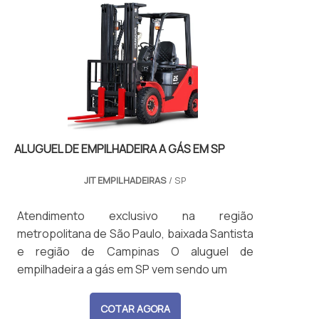
normalmente entre 1.000 kg a 7.000 kg, com
alturas de elevação que podem ultrapassar
11 metros. Possui sistemas de segurança
como alarme sonoro, luz de advertência, e
limitadores de carga.
ALUGUEL DE EMPILHADEIRA A GÁS EM SP
JIT EMPILHADEIRAS
/ SP
Atendimento exclusivo na região
metropolitana de São Paulo, baixada Santista
e região de Campinas O aluguel de
empilhadeira a gás em SP vem sendo um
COTAR AGORA