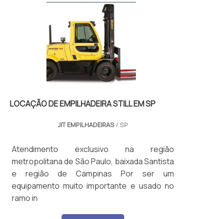
normalmente entre 1.000 kg a 7.000 kg, com
alturas de elevação que podem ultrapassar
11 metros. Possui sistemas de segurança
como alarme sonoro, luz de advertência, e
limitadores de carga.
LOCAÇÃO DE EMPILHADEIRA STILL EM SP
JIT EMPILHADEIRAS
/ SP
Atendimento exclusivo na região
metropolitana de São Paulo, baixada Santista
e região de Campinas Por ser um
equipamento muito importante e usado no
ramo in