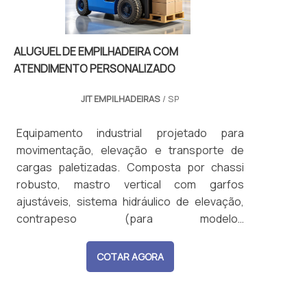
ALUGUEL DE EMPILHADEIRA COM
ATENDIMENTO PERSONALIZADO
JIT EMPILHADEIRAS
/ SP
Equipamento industrial projetado para
movimentação, elevação e transporte de
cargas paletizadas. Composta por chassi
robusto, mastro vertical com garfos
ajustáveis, sistema hidráulico de elevação,
contrapeso (para modelos
contrabalançados), e cabine de operação
com controles manuais ou eletrônicos. Pode
COTAR AGORA
ser movida por motor elétrico (bateria) ou
motor de combustão (GLP, diesel ou
gasolina). Capacidade de carga variável,