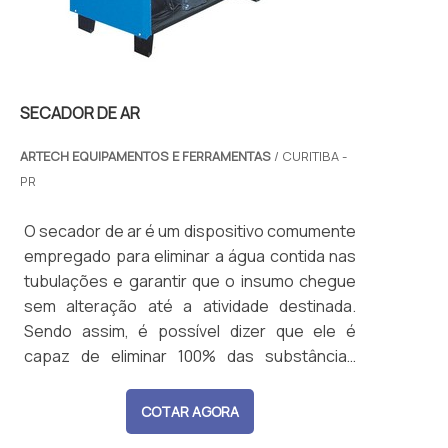
SECADOR DE AR
ARTECH EQUIPAMENTOS E FERRAMENTAS
/ CURITIBA -
PR
O secador de ar é um dispositivo comumente
empregado para eliminar a água contida nas
tubulações e garantir que o insumo chegue
sem alteração até a atividade destinada.
Sendo assim, é possível dizer que ele é
capaz de eliminar 100% das substâncias
condensadas, deixando o ar seco e,
consequentemente, protegendo todo o
COTAR AGORA
sistema. AS PRINCIPAIS VANTAGENS DA