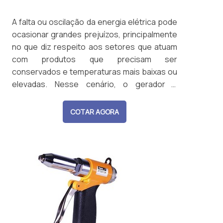
A falta ou oscilação da energia elétrica pode
ocasionar grandes prejuízos, principalmente
no que diz respeito aos setores que atuam
com produtos que precisam ser
conservados e temperaturas mais baixas ou
elevadas. Nesse cenário, o gerador a
gasolina surge como um grande aliado. AS
PRINCIPAIS FUNÇÕES DO EQUIPAMENTODe
COTAR AGORA
maneira simplificada, o gerador do tipo a
gasolina é destinado para aplicações em
curtos períodos de tempos, ou seja, é us...