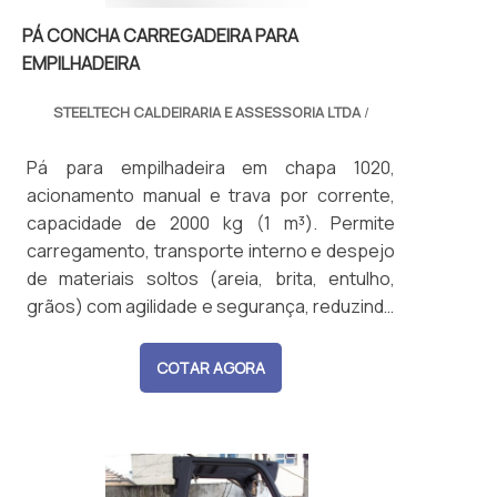
PÁ CONCHA CARREGADEIRA PARA
EMPILHADEIRA
STEELTECH CALDEIRARIA E ASSESSORIA LTDA
/
Pá para empilhadeira em chapa 1020,
acionamento manual e trava por corrente,
capacidade de 2000 kg (1 m³). Permite
carregamento, transporte interno e despejo
de materiais soltos (areia, brita, entulho,
grãos) com agilidade e segurança, reduzindo
esforço manual e riscos. Aplicável em
indústrias, construção, agricultura, logística
COTAR AGORA
e setores químico e alimentício (opção inox).
Produto durável, versátil, fácil de usar, que
aumenta a produtividade e reduz custos
operacionais. Fabricamos soluções