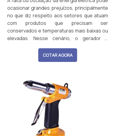
A falta ou oscilação da energia elétrica pode
ocasionar grandes prejuízos, principalmente
no que diz respeito aos setores que atuam
com produtos que precisam ser
conservados e temperaturas mais baixas ou
elevadas. Nesse cenário, o gerador a
gasolina surge como um grande aliado. AS
PRINCIPAIS FUNÇÕES DO EQUIPAMENTODe
COTAR AGORA
maneira simplificada, o gerador do tipo a
gasolina é destinado para aplicações em
curtos períodos de tempos, ou seja, é us...