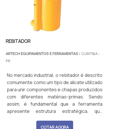
REBITADOR
ARTECH EQUIPAMENTOS E FERRAMENTAS
/ CURITIBA -
PR
No mercado industrial, o rebitador é descrito
comumente como um tipo de alicate utilizado
para unir componentes e chapas produzidos
com diferentes matérias-primas. Sendo
assim, é fundamental que a ferramenta
apresente estrutura estratégica, que
permita que o serviço seja realizado com
simplicidade e segurança.DIVERSOS
COTAR AGORA