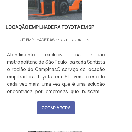
orçamento..
LOCAÇÃO EMPILHADEIRA TOYOTA EM SP
JIT EMPILHADEIRAS
/ SANTO ANDRÉ - SP
Atendimento exclusivo na região
metropolitana de São Paulo, baixada Santista
e região de CampinasO serviço de locação
empilhadeira toyota em SP vem crescido
cada vez mais, uma vez que é uma solução
encontrada por empresas que buscam o
equipamento para a não despender uma
soma de dinheiro na compra de
COTAR AGORA
equipamentos que são utilizados apenas por
um curto tempo.Uma empilhadeira toyota é
um equipamento resistente e eficiente, que