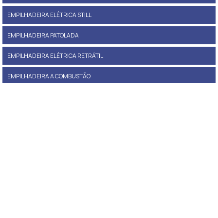
EMPILHADEIRA ELÉTRICA STILL
EMPILHADEIRA PATOLADA
EMPILHADEIRA ELÉTRICA RETRÁTIL
EMPILHADEIRA A COMBUSTÃO
EMPILHADEIRA PANTOGRÁFICA
PREÇO DE EMPILHADEIRA
EMPILHADEIRA A GÁS PREÇO
EMPILHADEIRA LOCAÇÃO
EMPILHADEIRA ELÉTRICA PATOLADA
PREÇO EMPILHADEIRA ELÉTRICA