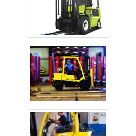
diversos os benefícios que podem ser
atrelados a cada modelo, seja em quesito
financeiro ou de uso. Sendo assim, é
fundamental a contratação em uma empresa
especializada, a fim de adquirir um produto
que atenda com precisão as necessidades
de cada negócio.ESPECIALISTA EM ALUGUEL
DE EMPILHADEIRAS EM SÃO PAULOHá mais de
10 anos no mercado, a Vertic Empilhadeiras é
especialista na locação de veículos para
movimentação de cargas na vertical e na
horizontal. A empresa conta com um time de
profissionais experientes, que auxiliam o
cliente a encontrar o melhor produto pelo
menor preço. Saiba mais entrando em
contato! .