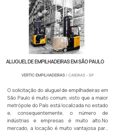
é muito utilizado para realizar a
movimentação e transporte de cargas em
geral, de forma segura. O equipamento é
projetado para levantar, transportar e
posicionar materiais tem ambientes
fechados. O serviço é realizado de forma
silenciosa e não poluindo o ar.As
empilhadeiras ainda contam com rodas que
ALUGUEL DE EMPILHADEIRAS EM SÃO PAULO
se movimentam em diferentes sentidos, de
forma que possa transportar cargas
VERTIC EMPILHADEIRAS
/ CAIEIRAS - SP
compridas, paralelamente ao próprio
deslocamento ou, ter contrapeso na parte
O solicitação do aluguel de empilhadeiras em
traseira e a carga ser levada pelos braços
São Paulo é muito comum, visto que a maior
frontais.Saiba os benefícios do uso do
metrópole do País está localizada no estado
serviço de locaçãoFrota de equipamentos
e, consequentemente, o número de
em boas condições de operação;Excelente
indústrias e empresas é muito alto.No
custo-benefício;Baixa necessidade de
mercado, a locação é muito vantajosa para
investimento;Dispensa a necessidade de
quem não faz uso contínuo ou não pode