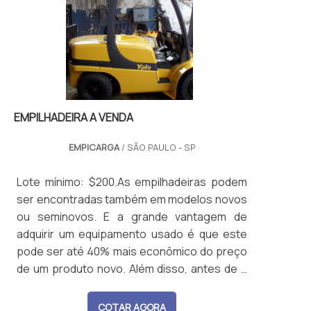
personalizadas com foco em qualidade,
segurança e prazo.
EMPILHADEIRA A VENDA
EMPICARGA
/ SÃO PAULO - SP
Lote mínimo: $200.As empilhadeiras podem
ser encontradas também em modelos novos
ou seminovos. E a grande vantagem de
adquirir um equipamento usado é que este
pode ser até 40% mais econômico do preço
de um produto novo. Além disso, antes de a
empresa colocar a empilhadeira à venda, os
funcionários irão avaliar minuciosamente o
COTAR AGORA