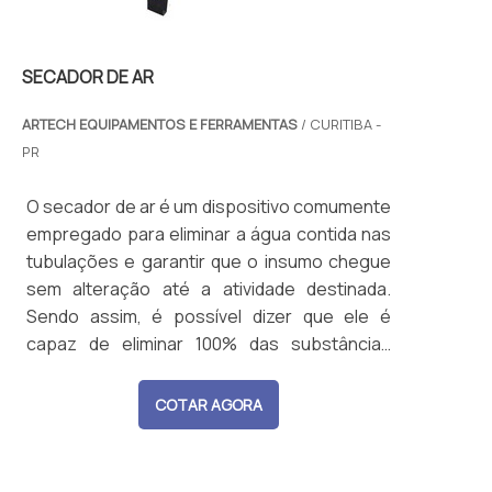
SECADOR DE AR
ARTECH EQUIPAMENTOS E FERRAMENTAS
/ CURITIBA -
PR
O secador de ar é um dispositivo comumente
empregado para eliminar a água contida nas
tubulações e garantir que o insumo chegue
sem alteração até a atividade destinada.
Sendo assim, é possível dizer que ele é
capaz de eliminar 100% das substâncias
condensadas, deixando o ar seco e,
consequentemente, protegendo todo o
COTAR AGORA
sistema. AS PRINCIPAIS VANTAGENS DA
AQUISIÇÃO Normalmente, o ar comprimido é
um insumo muito utilizado para garantir o fu...